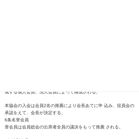
本協会は事務所を東京都文京区本郷3-26-4ドルミ本郷・東京ササ
キビル901におく。
第二章
目 的
3条目 的
本協会は日本スウェーデン両国民の親睦を深めることと もに、文
化、経済関係の促進に寄与することを目的と する。
第三章
会員および会費
4 条 会員
本協会は名誉会員、特別会員および本協会の目的に賛
成する個人会員、法人会員によって構成される。
本協会の入会は会員2名の推薦により会長あてに申 込み、役員会の
承認をえて、会長が決定する。
6条名誉会員
誉会員は会員総会の出席者全員の議決をもって推薦 される。